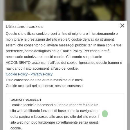
close
Utilizziamo i cookies
Questo sito utilizza cookie propri al fine di migliorare il funzionamento e
ENTRA NELLA CATEGORIA
monitorare le prestazioni del sito web e/o cookie derivati da strumenti
esterni che consentono di inviare messaggi pubblicitari in linea con le tue
preferenze, come dettagliato nella Cookie Policy. Per continuare è
necessario autorizzare i nostri cookie. Cliccando sul pulsante
ACCONSENTO, acconsenti all'uso dei cookie. Ignorando questo banner e
navigando il sito acconsenti all'uso dei cookie.
Cookie Policy
-
Privacy Policy
Albergo Ristorante Pizzeria Aquila Nera da Tony
Il tuo consenso ha una durata massima di 6 mesi.
Corso Nigra ,56,10015 - Ivrea (Torino)
Cookie accettati nel consenso: nessun consenso
Tel. 0125641416 Fax 012545519
P.I. 09474170017
tecnici necessari
aquilanera.ditony@gmail.com
I cookie tecnici e necessari aiutano a rendere fruibile un
sito web abilitando funzioni di base come la navigazione
della pagina e l'accesso alle aree protette del sito web. Il
sito web non può funzionare correttamente senza questi
Seguici sui social !!!!
cookie.